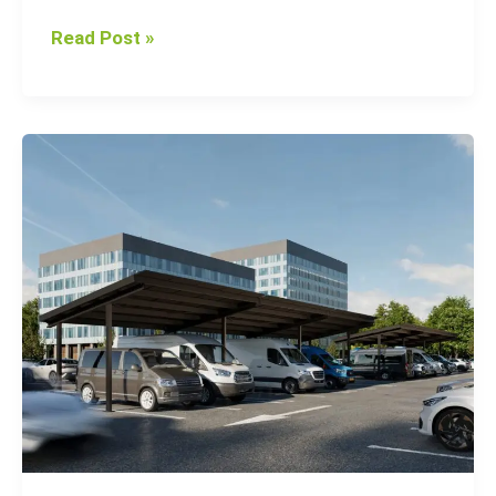
Read Post »
Top
5
Benefits
of
Installing
Photovoltaic
Carports
for
Your
Business