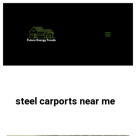
Skip
Main
to
content
Menu
steel carports near me