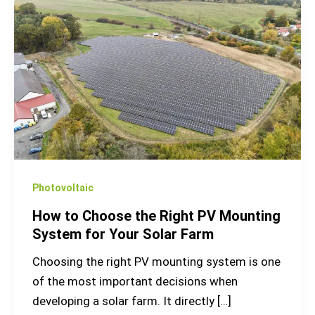
How
to
Choose
the
Right
PV
Mounting
System
for
Your
Photovoltaic
Solar
How to Choose the Right PV Mounting
Farm
System for Your Solar Farm
Choosing the right PV mounting system is one
of the most important decisions when
developing a solar farm. It directly […]