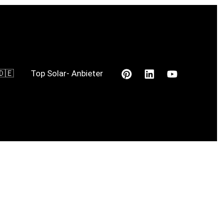
🇩🇪
Top Solar- Anbieter