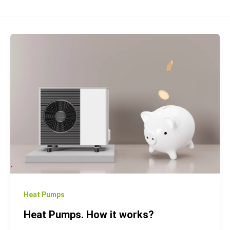
Heat
Pumps.
How
it
works?
Heat Pumps
Heat Pumps. How it works?