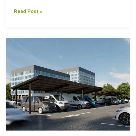
Read Post »
Top
5
Benefits
of
Installing
Photovoltaic
Carports
for
Your
Business