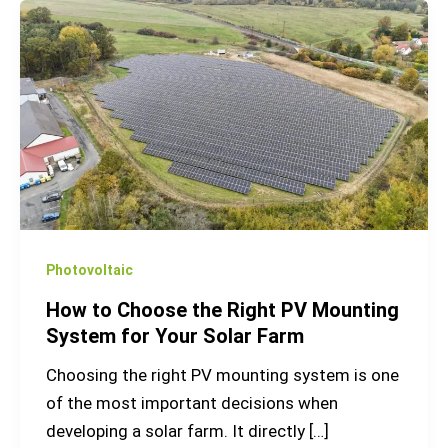
How
to
Choose
the
Right
PV
Mounting
System
for
Your
Photovoltaic
Solar
How to Choose the Right PV Mounting
Farm
System for Your Solar Farm
Choosing the right PV mounting system is one
of the most important decisions when
developing a solar farm. It directly […]