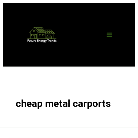
Skip
Main
to
content
Menu
cheap metal carports