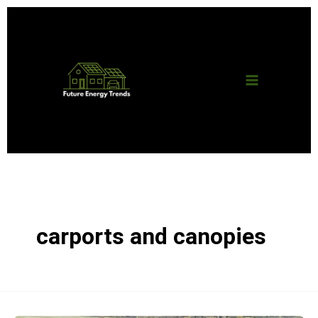
Skip
Main
to
content
Menu
carports and canopies