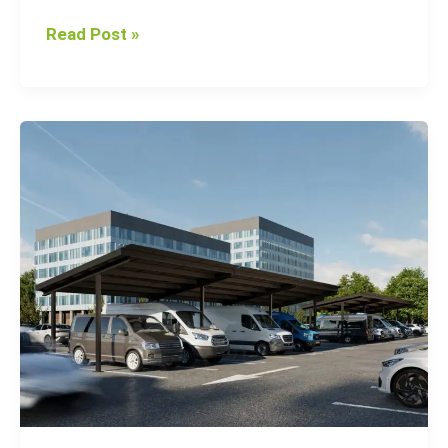
Read Post »
Top
5
Benefits
of
Installing
Photovoltaic
Carports
for
Your
Business