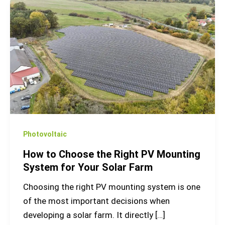
How
to
Choose
the
Right
PV
Mounting
System
for
Your
Photovoltaic
Solar
How to Choose the Right PV Mounting
Farm
System for Your Solar Farm
Choosing the right PV mounting system is one
of the most important decisions when
developing a solar farm. It directly […]