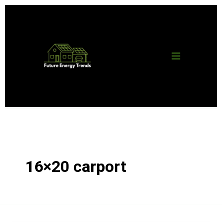
Skip
Main
to
content
Menu
16×20 carport