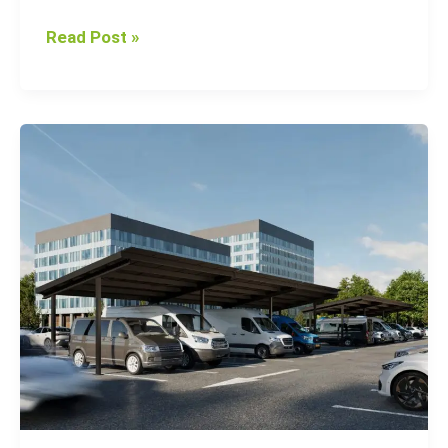
Read Post »
Top
5
Benefits
of
Installing
Photovoltaic
Carports
for
Your
Business