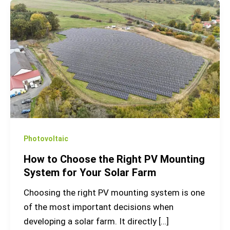
How
to
Choose
the
Right
PV
Mounting
System
for
Your
Photovoltaic
Solar
How to Choose the Right PV Mounting
Farm
System for Your Solar Farm
Choosing the right PV mounting system is one
of the most important decisions when
developing a solar farm. It directly […]