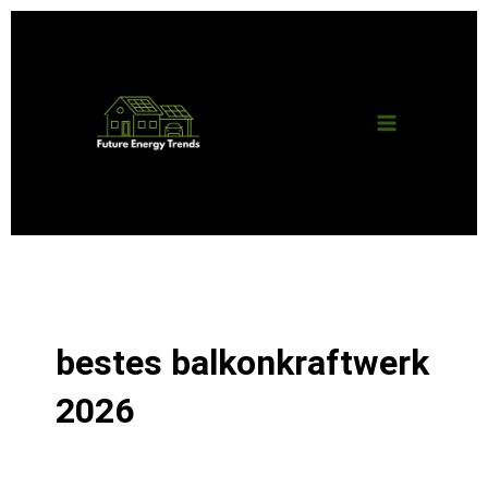
Zum
Main
Inhalt
springen
Menu
bestes balkonkraftwerk
2026